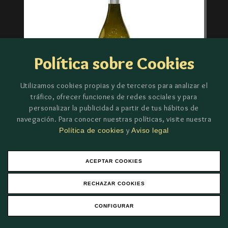
Política sobre Cookies
Utilizamos cookies propias y de terceros para analizar el
tráfico, ofrecer funciones de redes sociales y para
personalizar la publicidad a partir de tus hábitos de
navegación. Para conocer nuestras políticas, visite nuestra
y
PROTOS VERDEJO
Política de cookies
Aviso legal
6,70€
ACEPTAR COOKIES
RECHAZAR COOKIES
CONFIGURAR