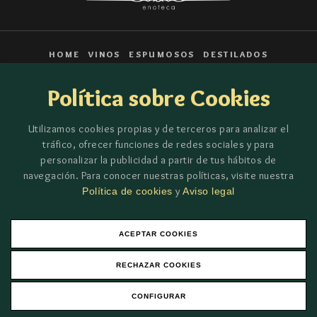
HOME
VINOS
ESPUMOSOS
DESTILADOS
|
CONSERVAS
PREMIUM
Login
Política sobre Cookies
Política de privacidad
Condiciones Generales de venta
Aviso legal
Cookies
Teléfono:
966 96 57 39
Utilizamos cookies propias y de terceros para analizar el
GRAN AVENIDA,9 esquina a Manuel Maestre de ELDA
tráfico, ofrecer funciones de redes sociales y para
personalizar la publicidad a partir de tus hábitos de
navegación. Para conocer nuestras políticas, visite nuestra
Financiado por el Programa Kit Digital. Plan de Recuperación,
y
Política de cookies
Aviso legal
Transformación y Resiliencia de España «Next Generation EU».
ACEPTAR COOKIES
RECHAZAR COOKIES
CONFIGURAR