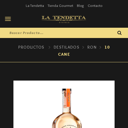
La Tendetta
Tienda Gourmet
Blog
Contacto
PRODUCTOS
DESTILADOS
RON
10
CANE